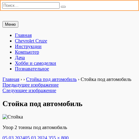
Искать:
Поиск
Перейти
Меню
Мастерим сами
«Мастерим сами» — сайт для практиков. Ремонт автомобиля,
к
настройка компьютера, дачные хлопоты и полезные хобби. Всё,
содержимому
Главная
что можно сделать своими руками.
Chevrolet Cruze
Инструкции
Компьютер
Дача
Хобби и самоделки
Познавательное
Главная
›
›
Стойка под автомобиль
›
Стойка под автомобиль
Предыдущее изображение
Следующее изображение
Стойка под автомобиль
Упор 2 тонны под автомобиль
Опубликовано
Полный
05.03.2024
05.03.2024
355 × 800