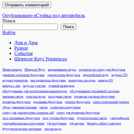
Навигация
Опубликовано в
Стойка под автомобиль
Поиск
по
Поиск
записям
Войти
Дом и Дача
Разное
События
Шевроле Круз Универсал
Мини-камера
Шевроле Круз
выращивание кедра
гарантия на стенд для форсунок
давление открытия форсунки
диагностика форсунок
европейский кедр
журнал ТО
журнал ремонтов
как проверить форсунки
календарь посадок
камера 4G
камера с sim
кедр на участке
лунный календарь
оборудование для тестирования инжекторов
обслуживание топливной системы
окопные свечи
очистка воды
походные свечи
проверка распыла форсунки
проверка форсунок
промывка форсунок
ремонт форсунок
самостоятельный ремонт
сброс давления топлива
свечи
солнечное излучение
стенд для диагностики common rail
стенд для проверки форсунок
тест топливных форсунок
тест утечки форсунки
туристические свечи
ультрафиолет
ультрафиолетовое излучение
уф-излучение
уф-индекс
фильтр гейзер стандарт
футуристические картинки
чистая вода