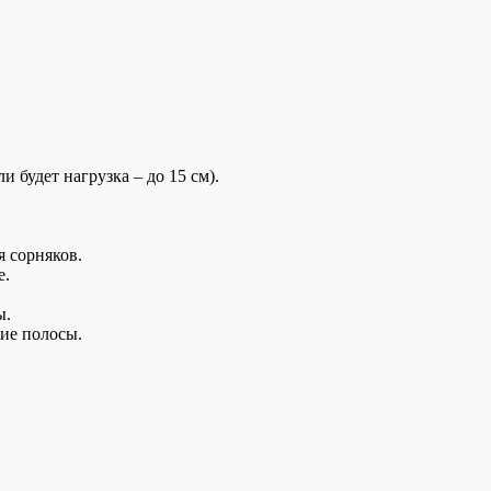
 будет нагрузка – до 15 см).
я сорняков.
е.
ы.
ие полосы.