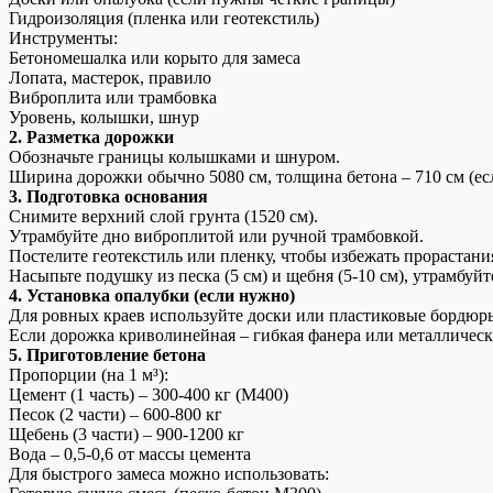
Гидроизоляция (пленка или геотекстиль)
Инструменты:
Бетономешалка или корыто для замеса
Лопата, мастерок, правило
Виброплита или трамбовка
Уровень, колышки, шнур
2. Разметка дорожки
Обозначьте границы колышками и шнуром.
Ширина дорожки обычно 5080 см, толщина бетона – 710 см (если
3. Подготовка основания
Снимите верхний слой грунта (1520 см).
Утрамбуйте дно виброплитой или ручной трамбовкой.
Постелите геотекстиль или пленку, чтобы избежать прорастани
Насыпьте подушку из песка (5 см) и щебня (5-10 см), утрамбуйт
4. Установка опалубки (если нужно)
Для ровных краев используйте доски или пластиковые бордюр
Если дорожка криволинейная – гибкая фанера или металлическ
5. Приготовление бетона
Пропорции (на 1 м³):
Цемент (1 часть) – 300-400 кг (М400)
Песок (2 части) – 600-800 кг
Щебень (3 части) – 900-1200 кг
Вода – 0,5-0,6 от массы цемента
Для быстрого замеса можно использовать: