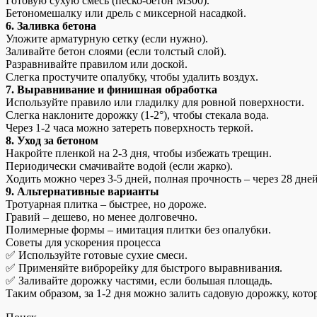
Готовую сухую смесь (песко-бетон М300).
Бетономешалку или дрель с миксерной насадкой.
6. Заливка бетона
Уложите арматурную сетку (если нужно).
Заливайте бетон слоями (если толстый слой).
Разравнивайте правилом или доской.
Слегка простучите опалубку, чтобы удалить воздух.
7. Выравнивание и финишная обработка
Используйте правило или гладилку для ровной поверхности.
Слегка наклоните дорожку (1-2°), чтобы стекала вода.
Через 1-2 часа можно затереть поверхность теркой.
8. Уход за бетоном
Накройте пленкой на 2-3 дня, чтобы избежать трещин.
Периодически смачивайте водой (если жарко).
Ходить можно через 3-5 дней, полная прочность – через 28 дней
9. Альтернативные варианты
Тротуарная плитка – быстрее, но дороже.
Гравий – дешево, но менее долговечно.
Полимерные формы – имитация плитки без опалубки.
Советы для ускорения процесса
✅ Используйте готовые сухие смеси.
✅ Применяйте виброрейку для быстрого выравнивания.
✅ Заливайте дорожку частями, если большая площадь.
Таким образом, за 1-2 дня можно залить садовую дорожку, кото