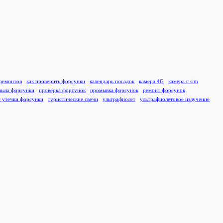
ремонтов
как проверить форсунки
календарь посадок
камера 4G
камера с sim
пыла форсунки
проверка форсунок
промывка форсунок
ремонт форсунок
т утечки форсунки
туристические свечи
ультрафиолет
ультрафиолетовое излучение