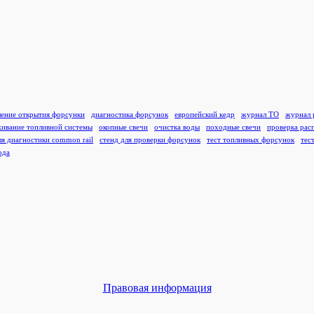
ление открытия форсунки
диагностика форсунок
европейский кедр
журнал ТО
журнал 
ивание топливной системы
окопные свечи
очистка воды
походные свечи
проверка рас
ля диагностики common rail
стенд для проверки форсунок
тест топливных форсунок
тес
ода
Правовая информация