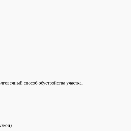
астройка компьютера, дачные хлопоты и полезные хобби. Всё, ч
олговечный способ обустройства участка.
узкой)