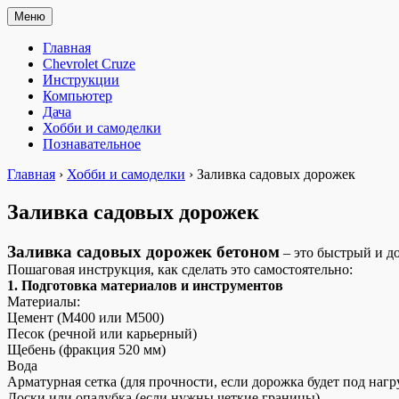
Перейти
Меню
Мастерим сами
«Мастерим сами» — сайт для практиков. Ремонт автомобиля, н
к
содержимому
Главная
Chevrolet Cruze
Инструкции
Компьютер
Дача
Хобби и самоделки
Познавательное
Главная
›
Хобби и самоделки
›
Заливка садовых дорожек
Заливка садовых дорожек
Заливка садовых дорожек бетоном
– это быстрый и д
Пошаговая инструкция, как сделать это самостоятельно:
1. Подготовка материалов и инструментов
Материалы:
Цемент (М400 или М500)
Песок (речной или карьерный)
Щебень (фракция 520 мм)
Вода
Арматурная сетка (для прочности, если дорожка будет под нагр
Доски или опалубка (если нужны четкие границы)