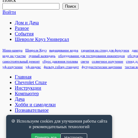
Поиск
Поиск
Войти
Дом и Дача
Разное
События
Шевроле Круз Универсал
Мини-камера
Шевроле Круз
выращивание кедра
гарантия на стенд для форсунок
дав
кедр на участке
лунный календарь
оборудование для тестирования инжекторов
обслуж
самостоятельный ремонт
сброс давления топлива
свечи
солнечное излучение
стенд д
уф-излучение
уф-индекс
фильтр гейзер стандарт
футуристические картинки
чистая в
Главная
Chevrolet Cruze
Инструкции
Компьютер
Дача
Хобби и самоделки
Познавательное
🍪 Используем cookies для улучшения работы сайта
и рекомендательных технологий
Принять все
Настроить