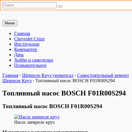
Искать:
Поиск
Перейти
Меню
Мастерим сами
«Мастерим сами» — сайт для практиков. Ремонт автомобиля,
к
настройка компьютера, дачные хлопоты и полезные хобби. Всё,
содержимому
Главная
что можно сделать своими руками.
Chevrolet Cruze
Инструкции
Компьютер
Дача
Хобби и самоделки
Познавательное
Главная
›
Шевроле Круз универсал
›
Самостоятельный ремонт
Шевроле Круз
›
Топливный насос BOSCH F01R00S294
Топливный насос BOSCH F01R00S294
Топливный насос BOSCH F01R00S294
Насос шевроле круз