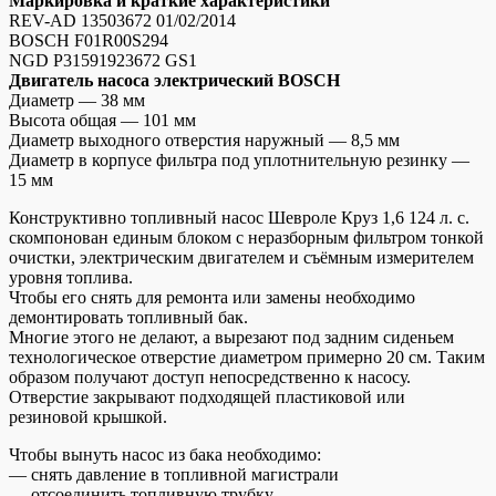
Маркировка и краткие характеристики
REV-AD 13503672 01/02/2014
BOSCH F01R00S294
NGD P31591923672 GS1
Двигатель насоса электрический BOSCH
Диаметр — 38 мм
Высота общая — 101 мм
Диаметр выходного отверстия наружный — 8,5 мм
Диаметр в корпусе фильтра под уплотнительную резинку —
15 мм
Конструктивно топливный насос Шевроле Круз 1,6 124 л. с.
скомпонован единым блоком с неразборным фильтром тонкой
очистки, электрическим двигателем и съёмным измерителем
уровня топлива.
Чтобы его снять для ремонта или замены необходимо
демонтировать топливный бак.
Многие этого не делают, а вырезают под задним сиденьем
технологическое отверстие диаметром примерно 20 см. Таким
образом получают доступ непосредственно к насосу.
Отверстие закрывают подходящей пластиковой или
резиновой крышкой.
Чтобы вынуть насос из бака необходимо:
— снять давление в топливной магистрали
— отсоединить топливную трубку