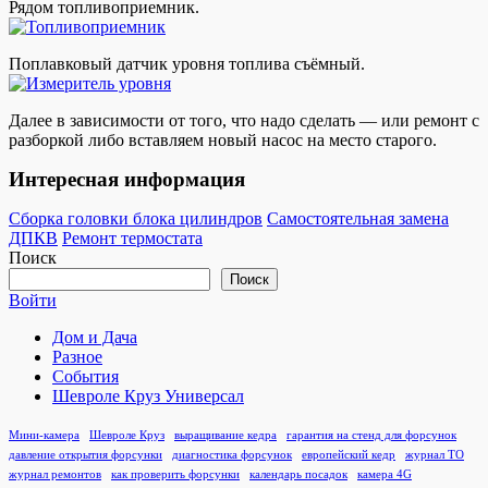
Рядом топливоприемник.
Поплавковый датчик уровня топлива съёмный.
Далее в зависимости от того, что надо сделать — или ремонт с
разборкой либо вставляем новый насос на место старого.
Интересная информация
Сборка головки блока цилиндров
Самостоятельная замена
ДПКВ
Ремонт термостата
Поиск
Поиск
Войти
Дом и Дача
Разное
События
Шевроле Круз Универсал
Мини-камера
Шевроле Круз
выращивание кедра
гарантия на стенд для форсунок
давление открытия форсунки
диагностика форсунок
европейский кедр
журнал ТО
журнал ремонтов
как проверить форсунки
календарь посадок
камера 4G