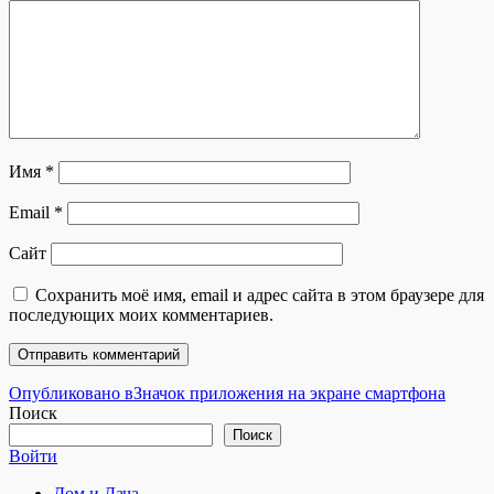
Имя
*
Email
*
Сайт
Сохранить моё имя, email и адрес сайта в этом браузере для
последующих моих комментариев.
Навигация
Опубликовано в
Значок приложения на экране смартфона
Поиск
по
Поиск
записям
Войти
Дом и Дача