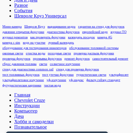
Разное
События
Шевроле Круз Универсал
Мини-камера
Шевроле Круз
выращивание кедра
гарантия на стенд для форсунок
давление открытия форсунки
диагностика форсунок
европейский кедр
журнал ТО
журнал ремонтов
как проверить форсунки
календарь посадок
камера 4G
камера с sim
кедр на участке
лунный календарь
оборудование для тестирования инжекторов
обслуживание топливной системы
окопные свечи
очистка воды
походные свечи
проверка распыла форсунки
проверка форсунок
промывка форсунок
ремонт форсунок
самостоятельный ремонт
сброс давления топлива
свечи
солнечное излучение
стенд для диагностики common rail
стенд для проверки форсунок
тест топливных форсунок
тест утечки форсунки
туристические свечи
ультрафиолет
ультрафиолетовое излучение
уф-излучение
уф-индекс
фильтр гейзер стандарт
футуристические картинки
чистая вода
Главная
Chevrolet Cruze
Инструкции
Компьютер
Дача
Хобби и самоделки
Познавательное