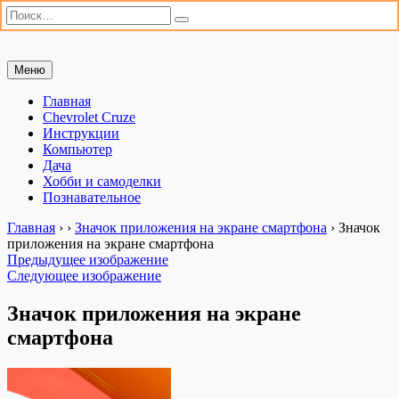
Искать:
Поиск
Перейти
Меню
Мастерим сами
«Мастерим сами» — сайт для практиков. Ремонт автомобиля,
к
настройка компьютера, дачные хлопоты и полезные хобби. Всё,
содержимому
Главная
что можно сделать своими руками.
Chevrolet Cruze
Инструкции
Компьютер
Дача
Хобби и самоделки
Познавательное
Главная
›
›
Значок приложения на экране смартфона
›
Значок
приложения на экране смартфона
Предыдущее изображение
Следующее изображение
Значок приложения на экране
смартфона