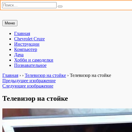
Искать:
Поиск
Перейти
Меню
Мастерим сами
«Мастерим сами» — сайт для практиков. Ремонт автомобиля,
к
настройка компьютера, дачные хлопоты и полезные хобби. Всё,
содержимому
Главная
что можно сделать своими руками.
Chevrolet Cruze
Инструкции
Компьютер
Дача
Хобби и самоделки
Познавательное
Главная
›
›
Телевизор на стойке
›
Телевизор на стойке
Предыдущее изображение
Следующее изображение
Телевизор на стойке