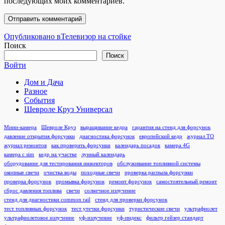
последующих моих комментариев.
Навигация
Опубликовано в
Телевизор на стойке
Поиск
по
Поиск
записям
Войти
Дом и Дача
Разное
События
Шевроле Круз Универсал
Мини-камера
Шевроле Круз
выращивание кедра
гарантия на стенд для форсунок
давление открытия форсунки
диагностика форсунок
европейский кедр
журнал ТО
журнал ремонтов
как проверить форсунки
календарь посадок
камера 4G
камера с sim
кедр на участке
лунный календарь
оборудование для тестирования инжекторов
обслуживание топливной системы
окопные свечи
очистка воды
походные свечи
проверка распыла форсунки
проверка форсунок
промывка форсунок
ремонт форсунок
самостоятельный ремонт
сброс давления топлива
свечи
солнечное излучение
стенд для диагностики common rail
стенд для проверки форсунок
тест топливных форсунок
тест утечки форсунки
туристические свечи
ультрафиолет
ультрафиолетовое излучение
уф-излучение
уф-индекс
фильтр гейзер стандарт