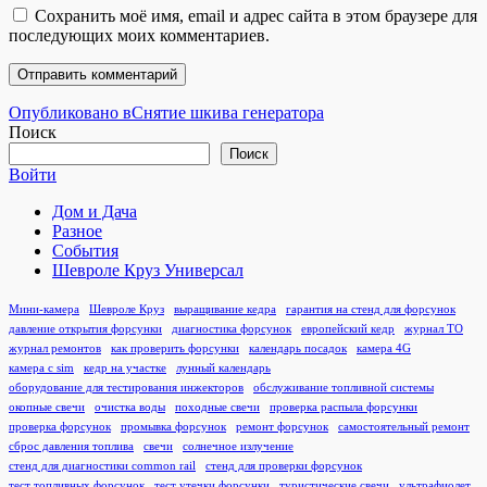
Сохранить моё имя, email и адрес сайта в этом браузере для
последующих моих комментариев.
Навигация
Опубликовано в
Снятие шкива генератора
Поиск
по
Поиск
записям
Войти
Дом и Дача
Разное
События
Шевроле Круз Универсал
Мини-камера
Шевроле Круз
выращивание кедра
гарантия на стенд для форсунок
давление открытия форсунки
диагностика форсунок
европейский кедр
журнал ТО
журнал ремонтов
как проверить форсунки
календарь посадок
камера 4G
камера с sim
кедр на участке
лунный календарь
оборудование для тестирования инжекторов
обслуживание топливной системы
окопные свечи
очистка воды
походные свечи
проверка распыла форсунки
проверка форсунок
промывка форсунок
ремонт форсунок
самостоятельный ремонт
сброс давления топлива
свечи
солнечное излучение
стенд для диагностики common rail
стенд для проверки форсунок
тест топливных форсунок
тест утечки форсунки
туристические свечи
ультрафиолет