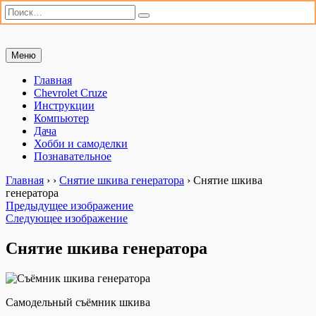
Искать:
Поиск
Перейти
Меню
Мастерим сами
«Мастерим сами» — сайт для практиков. Ремонт автомобиля,
к
настройка компьютера, дачные хлопоты и полезные хобби. Всё,
содержимому
Главная
что можно сделать своими руками.
Chevrolet Cruze
Инструкции
Компьютер
Дача
Хобби и самоделки
Познавательное
Главная
›
›
Снятие шкива генератора
›
Снятие шкива
генератора
Предыдущее изображение
Следующее изображение
Снятие шкива генератора
Самодельный съёмник шкива