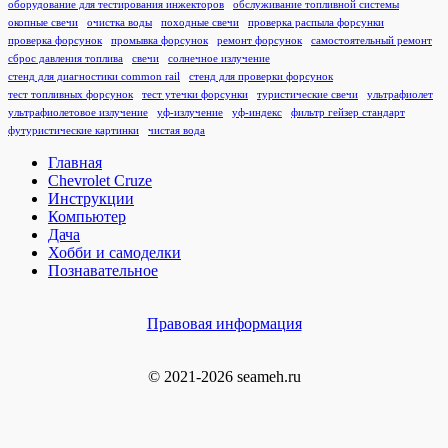
оборудование для тестирования инжекторов
обслуживание топливной системы
окопные свечи
очистка воды
походные свечи
проверка распыла форсунки
проверка форсунок
промывка форсунок
ремонт форсунок
самостоятельный ремонт
сброс давления топлива
свечи
солнечное излучение
стенд для диагностики common rail
стенд для проверки форсунок
тест топливных форсунок
тест утечки форсунки
туристические свечи
ультрафиолет
ультрафиолетовое излучение
уф-излучение
уф-индекс
фильтр гейзер стандарт
футуристические картинки
чистая вода
Главная
Chevrolet Cruze
Инструкции
Компьютер
Дача
Хобби и самоделки
Познавательное
Правовая информация
© 2021-2026 seameh.ru