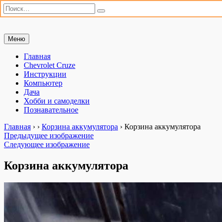
Искать:
Поиск
Перейти
Меню
Мастерим сами
«Мастерим сами» — сайт для практиков. Ремонт автомобиля,
к
настройка компьютера, дачные хлопоты и полезные хобби. Всё,
содержимому
Главная
что можно сделать своими руками.
Chevrolet Cruze
Инструкции
Компьютер
Дача
Хобби и самоделки
Познавательное
Главная
›
›
Корзина аккумулятора
›
Корзина аккумулятора
Предыдущее изображение
Следующее изображение
Корзина аккумулятора