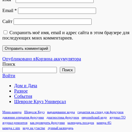
Email
*
Сайт
Сохранить моё имя, email и адрес сайта в этом браузере для
последующих моих комментариев.
Навигация
Опубликовано в
Корзина аккумулятора
Поиск
по
Поиск
записям
Войти
Дом и Дача
Разное
События
Шевроле Круз Универсал
Мини-камера
Шевроле Круз
выращивание кедра
гарантия на стенд для форсунок
давление открытия форсунки
диагностика форсунок
европейский кедр
журнал ТО
журнал ремонтов
как проверить форсунки
календарь посадок
камера 4G
камера с sim
кедр на участке
лунный календарь