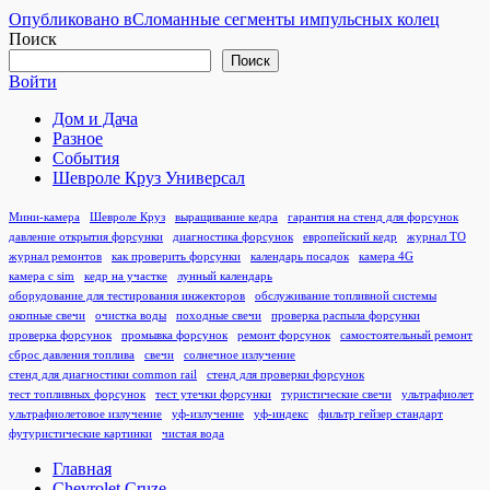
Навигация
Опубликовано в
Сломанные сегменты импульсных колец
Поиск
по
Поиск
записям
Войти
Дом и Дача
Разное
События
Шевроле Круз Универсал
Мини-камера
Шевроле Круз
выращивание кедра
гарантия на стенд для форсунок
давление открытия форсунки
диагностика форсунок
европейский кедр
журнал ТО
журнал ремонтов
как проверить форсунки
календарь посадок
камера 4G
камера с sim
кедр на участке
лунный календарь
оборудование для тестирования инжекторов
обслуживание топливной системы
окопные свечи
очистка воды
походные свечи
проверка распыла форсунки
проверка форсунок
промывка форсунок
ремонт форсунок
самостоятельный ремонт
сброс давления топлива
свечи
солнечное излучение
стенд для диагностики common rail
стенд для проверки форсунок
тест топливных форсунок
тест утечки форсунки
туристические свечи
ультрафиолет
ультрафиолетовое излучение
уф-излучение
уф-индекс
фильтр гейзер стандарт
футуристические картинки
чистая вода
Главная
Chevrolet Cruze