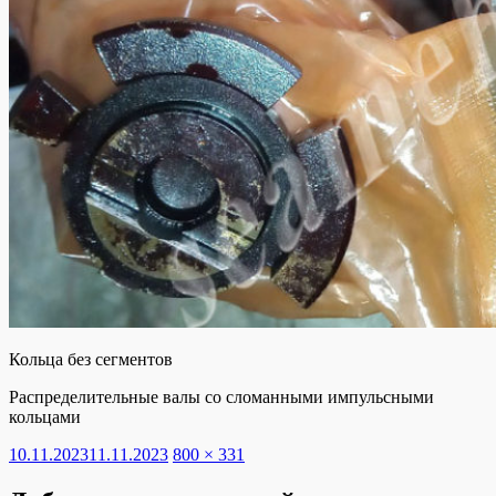
Кольца без сегментов
Распределительные валы со сломанными импульсными
кольцами
Опубликовано
Полный
10.11.2023
11.11.2023
800 × 331
размер