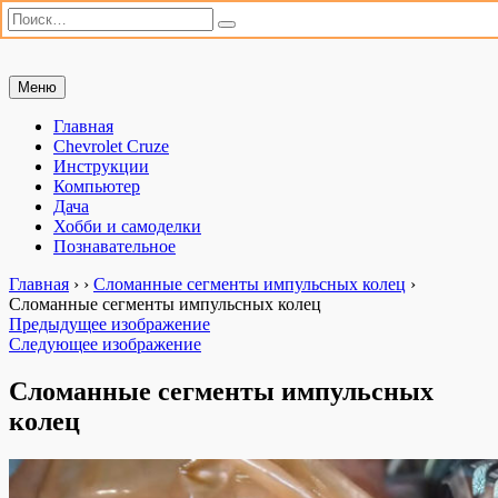
Искать:
Поиск
Перейти
Меню
Мастерим сами
«Мастерим сами» — сайт для практиков. Ремонт автомобиля,
к
настройка компьютера, дачные хлопоты и полезные хобби. Всё,
содержимому
Главная
что можно сделать своими руками.
Chevrolet Cruze
Инструкции
Компьютер
Дача
Хобби и самоделки
Познавательное
Главная
›
›
Сломанные сегменты импульсных колец
›
Сломанные сегменты импульсных колец
Предыдущее изображение
Следующее изображение
Сломанные сегменты импульсных
колец