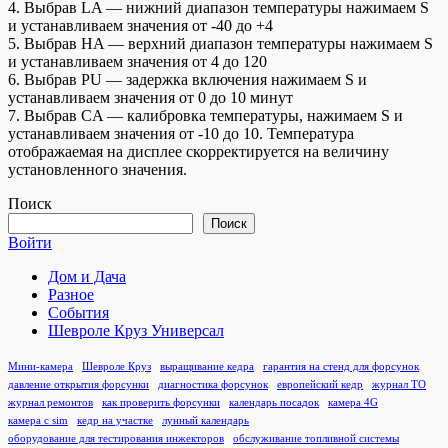
4. Выбрав LA — нижний диапазон температуры нажимаем S
и устанавливаем значения от -40 до +4
5. Выбрав HA — верхний диапазон температуры нажимаем S
и устанавливаем значения от 4 до 120
6. Выбрав PU — задержка включения нажимаем S и
устанавливаем значения от 0 до 10 минут
7. Выбрав CA — калибровка температуры, нажимаем S и
устанавливаем значения от -10 до 10. Температура
отображаемая на дисплее скорректируется на величину
установленного значения.
Поиск
Поиск
Войти
Дом и Дача
Разное
События
Шевроле Круз Универсал
Мини-камера
Шевроле Круз
выращивание кедра
гарантия на стенд для форсунок
давление открытия форсунки
диагностика форсунок
европейский кедр
журнал ТО
журнал ремонтов
как проверить форсунки
календарь посадок
камера 4G
камера с sim
кедр на участке
лунный календарь
оборудование для тестирования инжекторов
обслуживание топливной системы