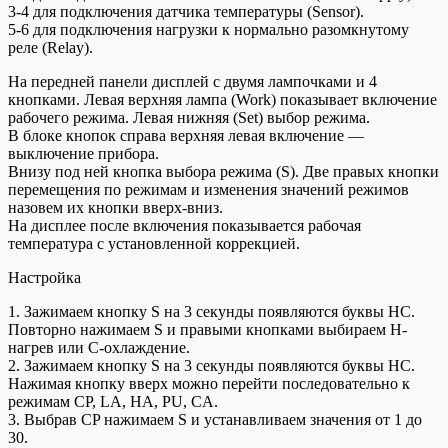
3-4 для подключения датчика температуры (Sensor).
5-6 для подключения нагрузки к нормально разомкнутому
реле (Relay).
На передней панели дисплей с двумя лампочками и 4
кнопками. Левая верхняя лампа (Work) показывает включение
рабочего режима. Левая нижняя (Set) выбор режима.
В блоке кнопок справа верхняя левая включение —
выключение прибора.
Внизу под ней кнопка выбора режима (S). Две правых кнопки
перемещения по режимам и изменения значений режимов
назовем их кнопки вверх-вниз.
На дисплее после включения показывается рабочая
температура с установленной коррекцией.
Настройка
1. Зажимаем кнопку S на 3 секунды появляются буквы HC.
Повторно нажимаем S и правыми кнопками выбираем H-
нагрев или C-охлаждение.
2. Зажимаем кнопку S на 3 секунды появляются буквы HC.
Нажимая кнопку вверх можно перейти последовательно к
режимам CP, LA, HA, PU, CA.
3. Выбрав CP нажимаем S и устанавливаем значения от 1 до
30.