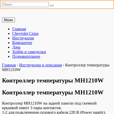
Искать:
Поиск
Перейти
Меню
Мастерим сами
«Мастерим сами» — сайт для практиков. Ремонт автомобиля,
к
настройка компьютера, дачные хлопоты и полезные хобби. Всё,
содержимому
Главная
что можно сделать своими руками.
Chevrolet Cruze
Инструкции
Компьютер
Дача
Хобби и самоделки
Познавательное
Главная
›
Инструкции и описания
›
Контроллер температуры
MH1210W
Контроллер температуры MH1210W
Контроллер температуры MH1210W
Контроллер MH1210W на задней панели под съемной
крышкой имеет 3 пары контактов.
1-2 для подключения силового кабеля 220 В (Power supply).