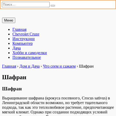
Искать:
Поиск
Перейти
Меню
Мастерим сами
«Мастерим сами» — сайт для практиков. Ремонт автомобиля,
к
настройка компьютера, дачные хлопоты и полезные хобби. Всё,
содержимому
Главная
что можно сделать своими руками.
Chevrolet Cruze
Инструкции
Компьютер
Дача
Хобби и самоделки
Познавательное
Главная
›
Дом и Дача
›
Что сеем и сажаем
›
Шафран
Шафран
Шафран
Выращивание шафрана (крокуса посевного, Crocus sativus) в
Ленинградской области возможно, но требует тщательного
подхода, так как это теплолюбивое растение, предпочитающее
мягкий климат. Однако при создании подходящих условий