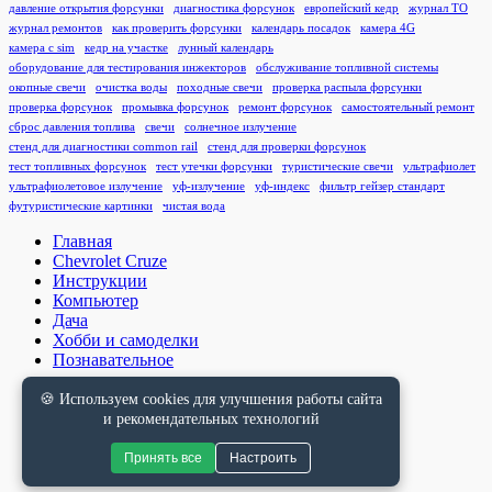
давление открытия форсунки
диагностика форсунок
европейский кедр
журнал ТО
журнал ремонтов
как проверить форсунки
календарь посадок
камера 4G
камера с sim
кедр на участке
лунный календарь
оборудование для тестирования инжекторов
обслуживание топливной системы
окопные свечи
очистка воды
походные свечи
проверка распыла форсунки
проверка форсунок
промывка форсунок
ремонт форсунок
самостоятельный ремонт
сброс давления топлива
свечи
солнечное излучение
стенд для диагностики common rail
стенд для проверки форсунок
тест топливных форсунок
тест утечки форсунки
туристические свечи
ультрафиолет
ультрафиолетовое излучение
уф-излучение
уф-индекс
фильтр гейзер стандарт
футуристические картинки
чистая вода
Главная
Chevrolet Cruze
Инструкции
Компьютер
Дача
Хобби и самоделки
Познавательное
🍪 Используем cookies для улучшения работы сайта
Правовая информация
и рекомендательных технологий
Принять все
Настроить
© 2021-2026 seameh.ru