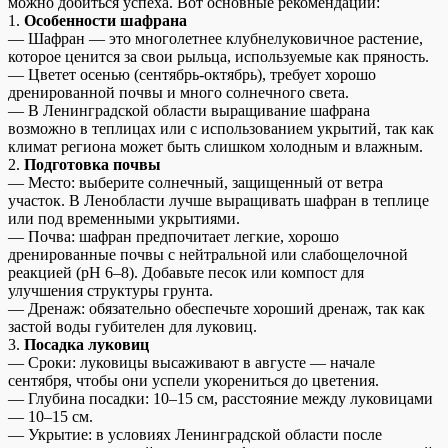
можно добиться успеха. Вот основные рекомендации:
1.
Особенности шафрана
— Шафран — это многолетнее клубнелуковичное растение,
которое ценится за свои рыльца, используемые как пряность.
— Цветет осенью (сентябрь-октябрь), требует хорошо
дренированной почвы и много солнечного света.
— В Ленинградской области выращивание шафрана
возможно в теплицах или с использованием укрытий, так как
климат региона может быть слишком холодным и влажным.
2.
Подготовка почвы
— Место: выберите солнечный, защищенный от ветра
участок. В Ленобласти лучше выращивать шафран в теплице
или под временными укрытиями.
— Почва: шафран предпочитает легкие, хорошо
дренированные почвы с нейтральной или слабощелочной
реакцией (pH 6–8). Добавьте песок или компост для
улучшения структуры грунта.
— Дренаж: обязательно обеспечьте хороший дренаж, так как
застой воды губителен для луковиц.
3.
Посадка луковиц
— Сроки: луковицы высаживают в августе — начале
сентября, чтобы они успели укорениться до цветения.
— Глубина посадки: 10–15 см, расстояние между луковицами
— 10–15 см.
— Укрытие: в условиях Ленинградской области после