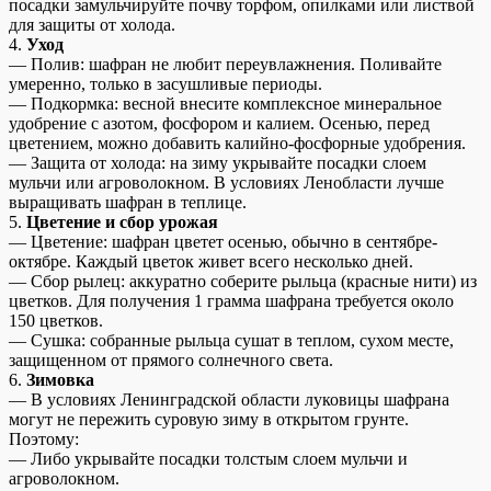
посадки замульчируйте почву торфом, опилками или листвой
для защиты от холода.
4.
Уход
— Полив: шафран не любит переувлажнения. Поливайте
умеренно, только в засушливые периоды.
— Подкормка: весной внесите комплексное минеральное
удобрение с азотом, фосфором и калием. Осенью, перед
цветением, можно добавить калийно-фосфорные удобрения.
— Защита от холода: на зиму укрывайте посадки слоем
мульчи или агроволокном. В условиях Ленобласти лучше
выращивать шафран в теплице.
5.
Цветение и сбор урожая
— Цветение: шафран цветет осенью, обычно в сентябре-
октябре. Каждый цветок живет всего несколько дней.
— Сбор рылец: аккуратно соберите рыльца (красные нити) из
цветков. Для получения 1 грамма шафрана требуется около
150 цветков.
— Сушка: собранные рыльца сушат в теплом, сухом месте,
защищенном от прямого солнечного света.
6.
Зимовка
— В условиях Ленинградской области луковицы шафрана
могут не пережить суровую зиму в открытом грунте.
Поэтому:
— Либо укрывайте посадки толстым слоем мульчи и
агроволокном.