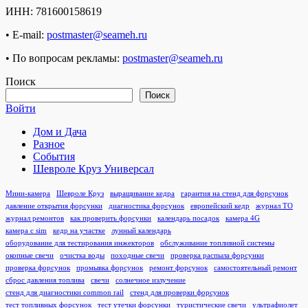
ИНН: 781600158619
• E-mail:
postmaster@seameh.ru
• По вопросам рекламы:
postmaster@seameh.ru
Поиск
Поиск
Войти
Дом и Дача
Разное
События
Шевроле Круз Универсал
Мини-камера
Шевроле Круз
выращивание кедра
гарантия на стенд для форсунок
давление открытия форсунки
диагностика форсунок
европейский кедр
журнал ТО
журнал ремонтов
как проверить форсунки
календарь посадок
камера 4G
камера с sim
кедр на участке
лунный календарь
оборудование для тестирования инжекторов
обслуживание топливной системы
окопные свечи
очистка воды
походные свечи
проверка распыла форсунки
проверка форсунок
промывка форсунок
ремонт форсунок
самостоятельный ремонт
сброс давления топлива
свечи
солнечное излучение
стенд для диагностики common rail
стенд для проверки форсунок
тест топливных форсунок
тест утечки форсунки
туристические свечи
ультрафиолет