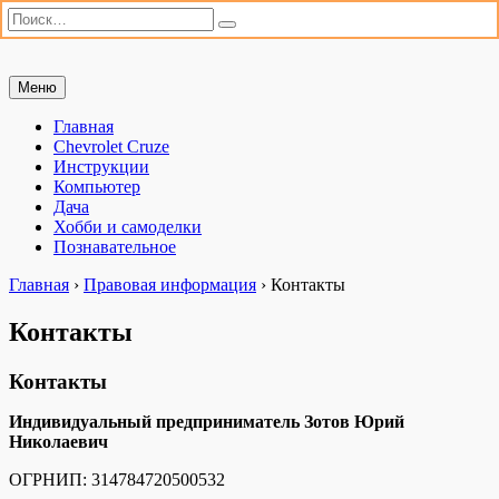
Искать:
Поиск
Перейти
Меню
Мастерим сами
«Мастерим сами» — сайт для практиков. Ремонт автомобиля,
к
настройка компьютера, дачные хлопоты и полезные хобби. Всё,
содержимому
Главная
что можно сделать своими руками.
Chevrolet Cruze
Инструкции
Компьютер
Дача
Хобби и самоделки
Познавательное
Главная
›
Правовая информация
›
Контакты
Контакты
Контакты
Индивидуальный предприниматель Зотов Юрий
Николаевич
ОГРНИП: 314784720500532