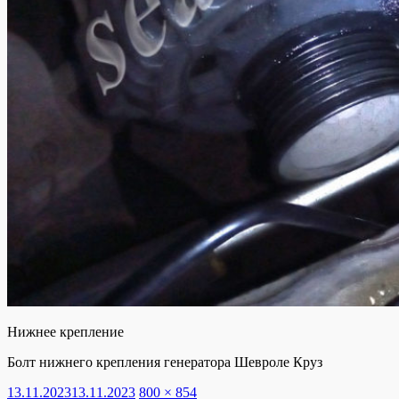
Нижнее крепление
Болт нижнего крепления генератора Шевроле Круз
Опубликовано
Полный
13.11.2023
13.11.2023
800 × 854