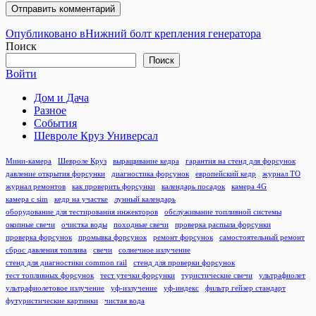
Навигация
Опубликовано в
Нижний болт крепления генератора
Поиск
по
Поиск
записям
Войти
Дом и Дача
Разное
События
Шевроле Круз Универсал
Мини-камера
Шевроле Круз
выращивание кедра
гарантия на стенд для форсунок
давление открытия форсунки
диагностика форсунок
европейский кедр
журнал ТО
журнал ремонтов
как проверить форсунки
календарь посадок
камера 4G
камера с sim
кедр на участке
лунный календарь
оборудование для тестирования инжекторов
обслуживание топливной системы
окопные свечи
очистка воды
походные свечи
проверка распыла форсунки
проверка форсунок
промывка форсунок
ремонт форсунок
самостоятельный ремонт
сброс давления топлива
свечи
солнечное излучение
стенд для диагностики common rail
стенд для проверки форсунок
тест топливных форсунок
тест утечки форсунки
туристические свечи
ультрафиолет
ультрафиолетовое излучение
уф-излучение
уф-индекс
фильтр гейзер стандарт
футуристические картинки
чистая вода