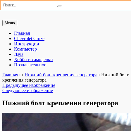
Искать:
Поиск
Перейти
Меню
Мастерим сами
«Мастерим сами» — сайт для практиков. Ремонт автомобиля,
к
настройка компьютера, дачные хлопоты и полезные хобби. Всё,
содержимому
Главная
что можно сделать своими руками.
Chevrolet Cruze
Инструкции
Компьютер
Дача
Хобби и самоделки
Познавательное
Главная
›
›
Нижний болт крепления генератора
›
Нижний болт
крепления генератора
Предыдущее изображение
Следующее изображение
Нижний болт крепления генератора