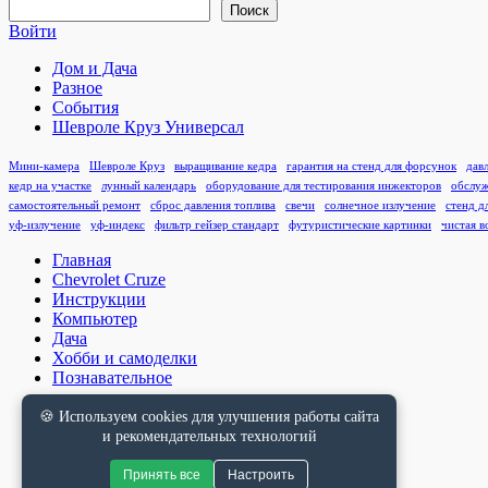
по
Поиск
записям
Войти
Дом и Дача
Разное
События
Шевроле Круз Универсал
Мини-камера
Шевроле Круз
выращивание кедра
гарантия на стенд для форсунок
дав
кедр на участке
лунный календарь
оборудование для тестирования инжекторов
обслуж
самостоятельный ремонт
сброс давления топлива
свечи
солнечное излучение
стенд д
уф-излучение
уф-индекс
фильтр гейзер стандарт
футуристические картинки
чистая в
Главная
Chevrolet Cruze
Инструкции
Компьютер
Дача
Хобби и самоделки
Познавательное
🍪 Используем cookies для улучшения работы сайта
и рекомендательных технологий
Принять все
Настроить