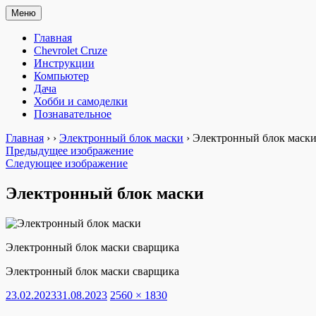
Перейти
Меню
Мастерим сами
«Мастерим сами» — сайт для практиков. Ремонт автомобиля, н
к
содержимому
Главная
Chevrolet Cruze
Инструкции
Компьютер
Дача
Хобби и самоделки
Познавательное
Главная
›
›
Электронный блок маски
›
Электронный блок маск
Предыдущее изображение
Следующее изображение
Электронный блок маски
Электронный блок маски сварщика
Электронный блок маски сварщика
Опубликовано
Полный
23.02.2023
31.08.2023
2560 × 1830
размер