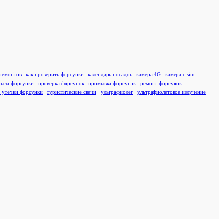
ремонтов
как проверить форсунки
календарь посадок
камера 4G
камера с sim
пыла форсунки
проверка форсунок
промывка форсунок
ремонт форсунок
т утечки форсунки
туристические свечи
ультрафиолет
ультрафиолетовое излучение