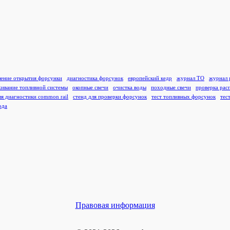
ление открытия форсунки
диагностика форсунок
европейский кедр
журнал ТО
журнал 
ивание топливной системы
окопные свечи
очистка воды
походные свечи
проверка рас
ля диагностики common rail
стенд для проверки форсунок
тест топливных форсунок
тес
ода
Правовая информация