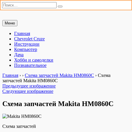
Искать:
Поиск
Перейти
Меню
Мастерим сами
«Мастерим сами» — сайт для практиков. Ремонт автомобиля,
к
настройка компьютера, дачные хлопоты и полезные хобби. Всё,
содержимому
Главная
что можно сделать своими руками.
Chevrolet Cruze
Инструкции
Компьютер
Дача
Хобби и самоделки
Познавательное
Главная
›
›
Схема запчастей Makita HM0860C
›
Схема
запчастей Makita HM0860C
Предыдущее изображение
Следующее изображение
Схема запчастей Makita HM0860C
Схема запчастей