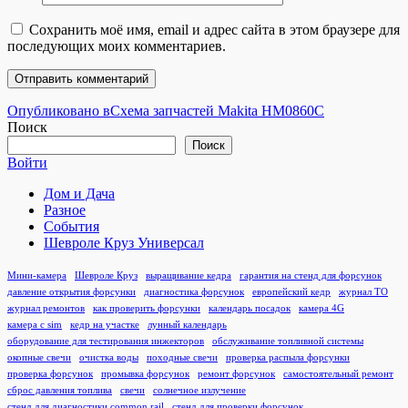
Сохранить моё имя, email и адрес сайта в этом браузере для
последующих моих комментариев.
Навигация
Опубликовано в
Схема запчастей Makita HM0860C
Поиск
по
Поиск
записям
Войти
Дом и Дача
Разное
События
Шевроле Круз Универсал
Мини-камера
Шевроле Круз
выращивание кедра
гарантия на стенд для форсунок
давление открытия форсунки
диагностика форсунок
европейский кедр
журнал ТО
журнал ремонтов
как проверить форсунки
календарь посадок
камера 4G
камера с sim
кедр на участке
лунный календарь
оборудование для тестирования инжекторов
обслуживание топливной системы
окопные свечи
очистка воды
походные свечи
проверка распыла форсунки
проверка форсунок
промывка форсунок
ремонт форсунок
самостоятельный ремонт
сброс давления топлива
свечи
солнечное излучение
стенд для диагностики common rail
стенд для проверки форсунок