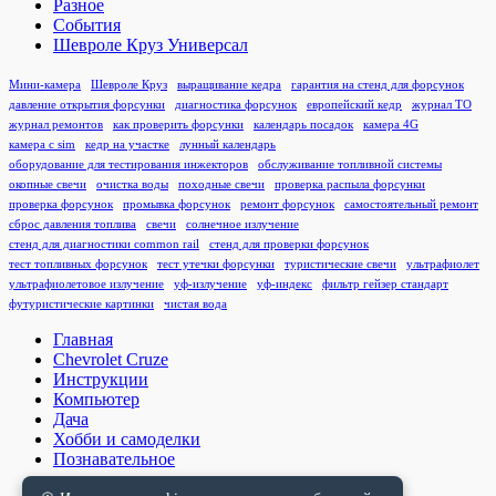
Разное
События
Шевроле Круз Универсал
Мини-камера
Шевроле Круз
выращивание кедра
гарантия на стенд для форсунок
давление открытия форсунки
диагностика форсунок
европейский кедр
журнал ТО
журнал ремонтов
как проверить форсунки
календарь посадок
камера 4G
камера с sim
кедр на участке
лунный календарь
оборудование для тестирования инжекторов
обслуживание топливной системы
окопные свечи
очистка воды
походные свечи
проверка распыла форсунки
проверка форсунок
промывка форсунок
ремонт форсунок
самостоятельный ремонт
сброс давления топлива
свечи
солнечное излучение
стенд для диагностики common rail
стенд для проверки форсунок
тест топливных форсунок
тест утечки форсунки
туристические свечи
ультрафиолет
ультрафиолетовое излучение
уф-излучение
уф-индекс
фильтр гейзер стандарт
футуристические картинки
чистая вода
Главная
Chevrolet Cruze
Инструкции
Компьютер
Дача
Хобби и самоделки
Познавательное