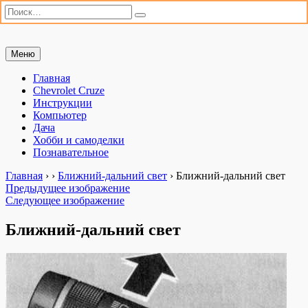
Искать:
Поиск
Перейти
Меню
Мастерим сами
«Мастерим сами» — сайт для практиков. Ремонт автомобиля,
к
настройка компьютера, дачные хлопоты и полезные хобби. Всё,
содержимому
Главная
что можно сделать своими руками.
Chevrolet Cruze
Инструкции
Компьютер
Дача
Хобби и самоделки
Познавательное
Главная
›
›
Ближний-дальний свет
›
Ближний-дальний свет
Предыдущее изображение
Следующее изображение
Ближний-дальний свет