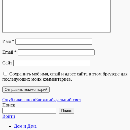
Имя
*
Email
*
Сайт
Сохранить моё имя, email и адрес сайта в этом браузере для
последующих моих комментариев.
Навигация
Опубликовано в
Ближний-дальний свет
Поиск
по
Поиск
записям
Войти
Дом и Дача